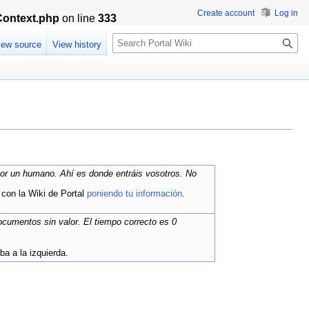
Create account
Log in
Context.php
on line
333
S
iew source
View history
e
a
r
c
h
 por un humano. Ahí es donde entráis vosotros. No
r con la Wiki de Portal
poniendo tu información
.
ocumentos sin valor. El tiempo correcto es 0
ba a la izquierda.