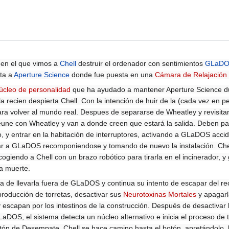
 en el que vimos a
Chell
destruir el ordenador con sentimientos
GLaD
lta a
Aperture Science
donde fue puesta en una
Cámara de Relajación
úcleo de personalidad
que ha ayudado a mantener Aperture Science du
 recien despierta Chell. Con la intención de huir de la (cada vez en pe
ra volver al mundo real. Despues de separarse de Wheatley y revisita
reune con Wheatley y van a donde creen que estará la salida. Deben p
, y entrar en la habitación de interruptores, activando a GLaDOS acc
ciar a GLaDOS recomponiendose y tomando de nuevo la instalación. C
endo a Chell con un brazo robótico para tirarla en el incinerador, y 
a muerte.
 de llevarla fuera de GLaDOS y continua su intento de escapar del rec
producción de torretas, desactivar sus
Neurotoxinas Mortales
y apagarla
escapan por los intestinos de la construcción. Después de desactivar l
DOS, el sistema detecta un núcleo alternativo e inicia el proceso de 
tón de Desempate. Chell se hace camino hasta el botón, apretándolo, 