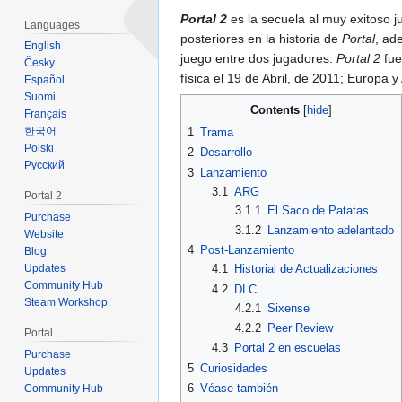
Portal 2
es la secuela al muy exitoso 
Languages
posteriores en la historia de
Portal
, ad
English
juego entre dos jugadores.
Portal 2
fue
Česky
física el 19 de Abril, de 2011; Europa y 
Español
Suomi
Contents
Français
한국어
1
Trama
Polski
2
Desarrollo
Русский
3
Lanzamiento
3.1
ARG
Portal 2
3.1.1
El Saco de Patatas
Purchase
3.1.2
Lanzamiento adelantado
Website
4
Post-Lanzamiento
Blog
Updates
4.1
Historial de Actualizaciones
Community Hub
4.2
DLC
Steam Workshop
4.2.1
Sixense
4.2.2
Peer Review
Portal
4.3
Portal 2 en escuelas
Purchase
5
Curiosidades
Updates
6
Véase también
Community Hub