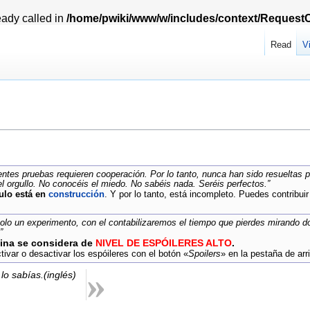
ady called in
/home/pwiki/www/w/includes/context/Request
Read
V
entes pruebas requieren cooperación. Por lo tanto, nunca han sido resueltas
l orgullo. No conocéis el miedo. No sabéis nada. Seréis perfectos.”
culo está en
construcción
. Y por lo tanto, está incompleto. Puedes contribui
olo un experimento, con el contabilizaremos el tiempo que pierdes mirando d
”
ina se considera de
NIVEL DE ESPÓILERES ALTO
.
ivar o desactivar los espóileres con el botón «
Spoilers
» en la pestaña de arri
»
lo sabías.(inglés)