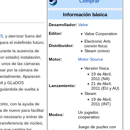
Comprar
Información básica
Desarrollador:
Valve
Editor:
Valve Corporation
OS
, y aterrizar fuera del
Electronic Arts
para el indefinido futuro.
Distribuidor:
(versión física)
Steam
rante la ausencia de
(online)
or estado) instalación,
Motor:
Motor Source
r unos de las cámaras
Versión física
asar por la cámara de
19 de Abril,
identalmente. Aparecen
2011 (NA)
hell y GLaDOS
21 de Abril,
Lanzamiento:
2011 (EU y AU)
guiándola de vuelta a
Steam
19 de Abril,
2011 (INT)
into, con la ayuda de
 de nuevo para facilitar
Un jugador,
Modos:
o necesario y entrar de
cooperativo
transferencia de núcleo,
Juego de puzles con
lo que cambia los