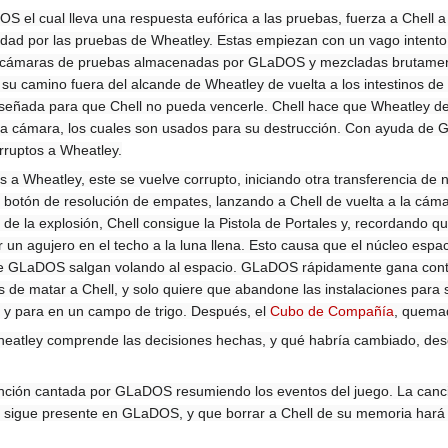
 el cual lleva una respuesta eufórica a las pruebas, fuerza a Chell a
ilidad por las pruebas de Wheatley. Estas empiezan con un vago intent
a cámaras de pruebas almacenadas por GLaDOS y mezcladas brutament
u camino fuera del alcande de Wheatley de vuelta a los intestinos de l
diseñada para que Chell no pueda vencerle. Chell hace que Wheatley d
 la cámara, los cuales son usados para su destrucción. Con ayuda de
rruptos a Wheatley.
a Wheatley, este se vuelve corrupto, iniciando otra transferencia de 
botón de resolución de empates, lanzando a Chell de vuelta a la cámar
e la explosión, Chell consigue la Pistola de Portales y, recordando qu
r un agujero en el techo a la luna llena. Esto causa que el núcleo espaci
 GLaDOS salgan volando al espacio. GLaDOS rápidamente gana control 
e matar a Chell, y solo quiere que abandone las instalaciones para 
 y para en un campo de trigo. Después, el
Cubo de Compañía
, quemad
heatley comprende las decisiones hechas, y qué habría cambiado, des
canción cantada por GLaDOS resumiendo los eventos del juego. La canc
a, sigue presente en GLaDOS, y que borrar a Chell de su memoria har