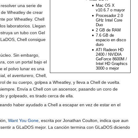
Mac OS X
 resolver una serie de
v10.6.7 o mayor
o de Wheatley de crear
Procesador 2.0
e por Wheatley. Chell
GHz Intel Core
Duo
os laboratorios. Llegan
2 GB de RAM
estruya un tubo con Gel
7.6 GB de
 GLaDOS, Chell consigue
espacio en disco
duro
ATI Radeon HD
2400 / NVIDIA
núcleo. Sin embargo,
GeForce 8600M /
a, con un portal bajo el
Intel HD Graphics
3000 o mejor
e el polvo lunar es una
al, el aventurero, Chell,
de su cuerpo, golpea a Wheatley, y lleva a Chell de vuelta.
siempre. Envía a Chell con un ascensor, pasando un coro de
o y golpeado, es tirado cerca de ella.
eando haber ayudado a Chell a escapar en vez de estar en el
ión,
Want You Gone
, escrita por Jonathan Coulton, indica que aun
á sentir a GLaDOS mejor. La canción termina con GLaDOS diciendo