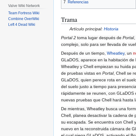
7
Referencias
Valve Wiki Network
Team Fortress Wiki
Trama
Combine OverWiki
Left 4 Dead Wiki
Artículo principal:
Historia
Portal 2
toma lugar después de
Portal
,
complejo, solo para ser llevada de vue
Después de un tiempo,
Wheatley
, un
n
GLaDOS, aparece en la habitación de la
Wheatley y Chell empiezan su huida pa
de pruebas vistas en
Portal
, Chell se 
GLaDOS, quien perece rota en el suelo
del suelo justo a tiempo para presen
rápidamente se reunen, con GLaDOS cogi
nuevas pruebas que Chell hará hasta l
De mientras, Wheatley busca una forma
Chell, planea desactivar la cadena de 
su escapada. Se encuentra con Chell y 
nuevo en la reconstruida cámara de GLa
el cual niega GLaDOS, activando el Bo