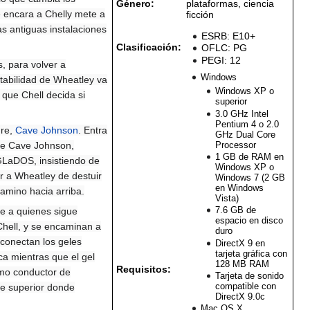
Género:
plataformas, ciencia
e encara a Chelly mete a
ficción
s antiguas instalaciones
ESRB: E10+
Clasificación:
OFLC: PG
PEGI: 12
, para volver a
Windows
stabilidad de Wheatley va
Windows XP o
 que Chell decida si
superior
3.0 GHz Intel
Pentium 4 o 2.0
ure,
Cave Johnson
. Entra
GHz Dual Core
Processor
 de Cave Johnson,
1 GB de RAM en
 GLaDOS, insistiendo de
Windows XP o
ar a Wheatley de destuir
Windows 7 (2 GB
en Windows
amino hacia arriba.
Vista)
7.6 GB de
e a quienes sigue
espacio en disco
Chell, y se encaminan a
duro
 conectan los geles
DirectX 9 en
tarjeta gráfica con
ca mientras que el gel
128 MB RAM
Requisitos:
mo conductor de
Tarjeta de sonido
compatible con
te superior donde
DirectX 9.0c
Mac OS X