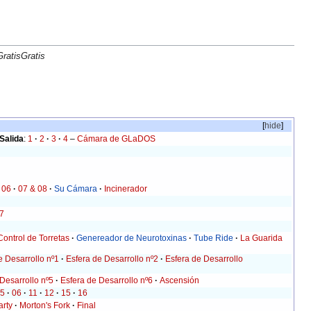
ratisGratis
[
hide
]
Salida
:
1
·
2
·
3
·
4
–
Cámara de GLaDOS
06
·
07 & 08
·
Su Cámara
·
Incinerador
7
Control de Torretas
·
Genereador de Neurotoxinas
·
Tube Ride
·
La Guarida
e Desarrollo nº1
·
Esfera de Desarrollo nº2
·
Esfera de Desarrollo
Desarrollo nº5
·
Esfera de Desarrollo nº6
·
Ascensión
05
·
06
·
11
·
12
·
15
·
16
arty
·
Morton's Fork
·
Final