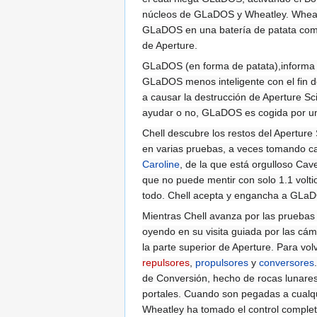
núcleos de GLaDOS y Wheatley. Wheatle
GLaDOS en una batería de patata como 
de Aperture.
GLaDOS (en forma de patata),informa a
GLaDOS menos inteligente con el fin de
a causar la destrucción de Aperture Sc
ayudar o no, GLaDOS es cogida por 
Chell descubre los restos del Aperture
en varias pruebas, a veces tomando c
Caroline
, de la que está orgulloso Ca
que no puede mentir con solo 1.1 volti
todo. Chell acepta y engancha a GLa
Mientras Chell avanza por las pruebas
oyendo en su visita guiada por las cá
la parte superior de Aperture. Para vo
repulsores
,
propulsores
y
conversores
de Conversión, hecho de rocas lunare
portales. Cuando son pegadas a cualqui
Wheatley ha tomado el control complet