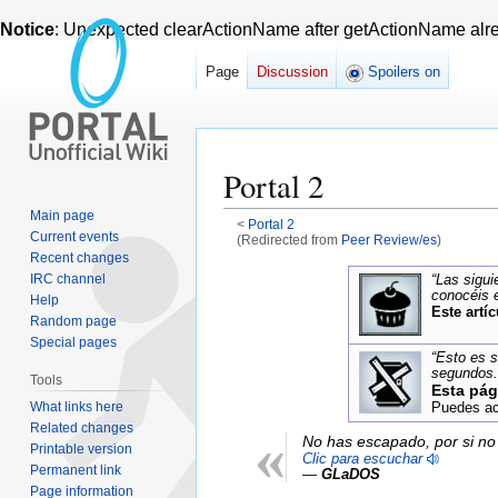
Notice
: Unexpected clearActionName after getActionName alre
Page
Discussion
Spoilers on
Portal 2
Main page
<
Portal 2
Current events
(Redirected from
Peer Review/es
)
Recent changes
Jump
Jump
IRC channel
“Las sigui
conocéis e
Help
to
to
Este artí
Random page
navigation
search
Special pages
“Esto es s
segundos.
Tools
Esta pág
What links here
Puedes act
Related changes
«
No has escapado, por si no 
Printable version
Clic para escuchar
Permanent link
—
GLaDOS
Page information