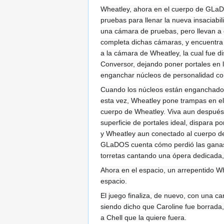
Wheatley, ahora en el cuerpo de GLaDOS
pruebas para llenar la nueva insaciab
una cámara de pruebas, pero llevan 
completa dichas cámaras, y encuentra s
a la cámara de Wheatley, la cual fue 
Conversor, dejando poner portales en
enganchar núcleos de personalidad co
Cuando los núcleos están enganchados 
esta vez, Wheatley pone trampas en el 
cuerpo de Wheatley. Viva aun después d
superficie de portales ideal, dispara po
y Wheatley aun conectado al cuerpo de
GLaDOS cuenta cómo perdió las ganas d
torretas cantando una ópera dedicada,
Ahora en el espacio, un arrepentido W
espacio.
El juego finaliza, de nuevo, con una 
siendo dicho que Caroline fue borrad
a Chell que la quiere fuera.