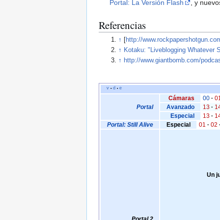
Portal: La Versión Flash
, y nuevo
Referencias
↑
[
http://www.rockpapershotgun.com/
↑
Kotaku: "Liveblogging Whatever 
↑
http://www.giantbomb.com/podca
v
d
e
•
•
Cámaras
00
·
0
Portal
Avanzado
13
·
1
Especial
13
·
1
Portal: Still Alive
Especial
01
·
02
Un j
Portal 2