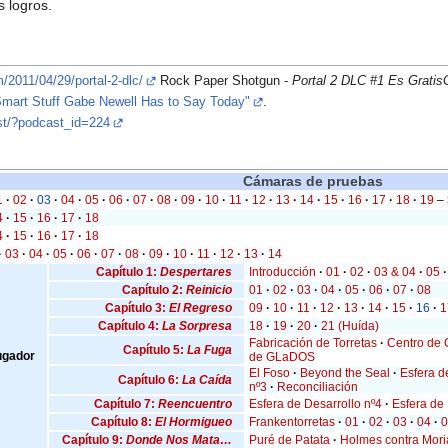
s logros.
2011/04/29/portal-2-dlc/
Rock Paper Shotgun -
Portal 2 DLC #1 Es GratisG
Smart Stuff Gabe Newell Has to Say Today"
.
st/?podcast_id=224
Cámaras de pruebas
1
·
02
·
03
·
04
·
05
·
06
·
07
·
08
·
09
·
10
·
11
·
12
·
13
·
14
·
15
·
16
·
17
·
18
·
19
–
4
·
15
·
16
·
17
·
18
4
·
15
·
16
·
17
·
18
·
03
·
04
·
05
·
06
·
07
·
08
·
09
·
10
·
11
·
12
·
13
·
14
Capítulo 1:
Despertares
Introducción
·
01
·
02
·
03 & 04
·
05
·
Capítulo 2:
Reinicio
01
·
02
·
03
·
04
·
05
·
06
·
07
·
08
Capítulo 3:
El Regreso
09
·
10
·
11
·
12
·
13
·
14
·
15
·
16
·
1
Capítulo 4:
La Sorpresa
18
·
19
·
20
·
21 (Huída)
Fabricación de Torretas
·
Centro de 
Capítulo 5:
La Fuga
ugador
de GLaDOS
El Foso
·
Beyond the Seal
·
Esfera d
Capítulo 6:
La Caída
nº3
·
Reconciliación
Capítulo 7:
Reencuentro
Esfera de Desarrollo nº4
·
Esfera de 
Capítulo 8:
El Hormigueo
Frankentorretas
·
01
·
02
·
03
·
04
·
Capítulo 9:
Donde Nos Mata…
Puré de Patata
·
Holmes contra Mori