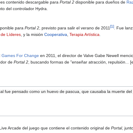
es contenido descargable para
Portal 2
disponible para dueños de
Raz
to del controlador Hydra.
[
1
]
sponible para
Portal 2
, previsto para salir el verano de 2011
. Fue lan
 de Líderes
, y la misión
Cooperativa
,
Terapia Artística
.
l
Games For Change
en 2011, el director de Valve Gabe Newell menci
dedor de
Portal 2
, buscando formas de "enseñar atracción, repulsión... [e
final fue pensado como un huevo de pascua, que causaba la muerte del j
Live Arcade del juego que contiene el contenido original de
Portal
, jun