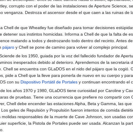
y, corrupto con el poder de las instalaciones de Aperture Science, s
venganza. Destroza el ascensor desde el que caen a las ruinas de la
 Chell de que Wheatley fue diseñado para tomar decisiones estúpidas
 detener sus instintos homicidas. Informa a Chell de que la falta de e
ience matando a todos y destrozando todo dentro del recinto. Antes de
un
pájaro
y Chell se pone de camino para volver al complejo principal.
 Sciende de los 1950, guiada por la voz del fallecido fundador de Apert
aminos inesperados debido al deterioro. Aprendemos de la secretaria
ve. Chell se encuentra con GLaDOS en el nido del pájaro que la cogió.
os, pide a Chell que la lleve para ponerla de nuevo en su cuerpo y par
DOS con su
Dispositivo Portátil de Portales
y continuan encontrando el c
 de los años 1970 y 1980, GLaDOS tiene curiosidad por Caroline y Cav
maras de pruebas. Tiene una ocurrencia que prefiere no compartir con 
lver, Chell debe encender las estaciones Alpha, Beta y Gamma, las que
. Los geles de Repulsión y Propulsión fueron intentos de comida dietéti
s molidas responsables de la muerte de Cave Johnson, son usadas co
er superficie, la Pistola de Portales puede ser usada. Alcanzan la par
o.