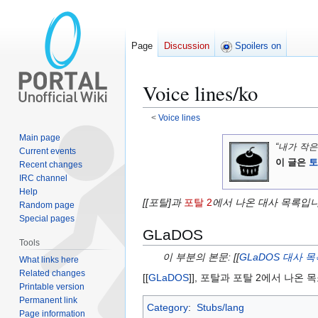
Page
Discussion
Spoilers on
Voice lines/ko
<
Voice lines
Main page
Jump
Jump
“내가 작은
Current events
to
to
이 글은
토
Recent changes
navigation
search
IRC channel
Help
[[포탈]과
포탈 2
에서 나온 대사 목록입니다
Random page
Special pages
GLaDOS
Tools
이 부분의 본문: [[
GLaDOS 대사 목
What links here
Related changes
[[
GLaDOS
]], 포탈과 포탈 2에서 나온 목
Printable version
Permanent link
Category
:
Stubs/lang
Page information