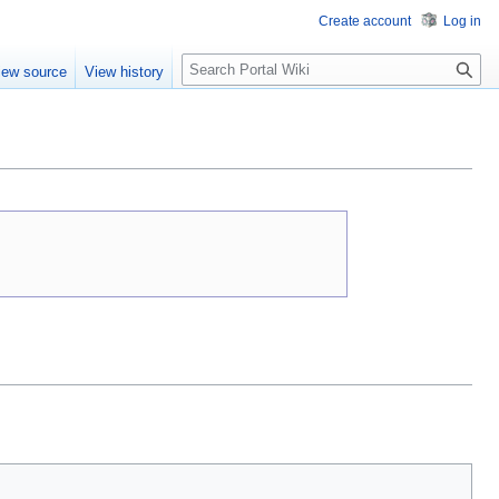
Create account
Log in
S
iew source
View history
e
a
r
c
h