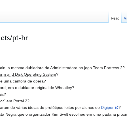
Read
V
cts/pt-br
ain, a mesma dubladora da Administradora no jogo Team Fortress 2?
form and Disk Operating System
?
 é uma cantora de ópera?
ord, era o dublador original de Wheatley?
ais?
dor" em Portal 2?
ivaram de várias ideias de protótipos feitos por alunos de
Digipen
?
resta Negra que o organizador Kim Swift escolheu em uma padaria próx