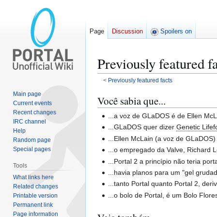
Page
Discussion
Spoilers on
Previously featured fa
<
Previously featured facts
Main page
Jump
Jump
Você sabia que...
Current events
to
to
Recent changes
...a voz de GLaDOS é de Ellen McL
navigation
search
IRC channel
...GLaDOS quer dizer
Genetic Life
Help
...Ellen McLain (a voz de GLaDOS)
Random page
Special pages
...o empregado da Valve, Richard L
...Portal 2 a princípio não teria port
Tools
...havia planos para um "gel gruda
What links here
...tanto Portal quanto Portal 2, der
Related changes
...o bolo de Portal, é um Bolo Flo
Printable version
Permanent link
Page information