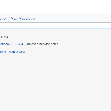
t-br
Main Page/pt-br
 16:54.
rnational (CC BY 4.0)
unless otherwise noted.
imers
Mobile view