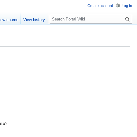
Create account
Log in
S
iew source
View history
e
a
r
c
h
ima?