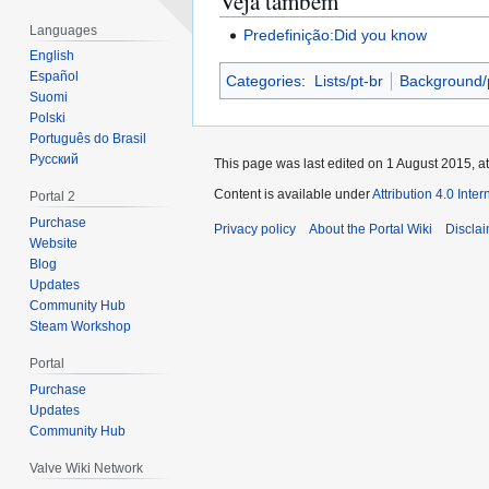
Veja também
Languages
Predefinição:Did you know
English
Español
Categories
:
Lists/pt-br
Background/p
Suomi
Polski
Português do Brasil
Русский
This page was last edited on 1 August 2015, at
Content is available under
Attribution 4.0 Inte
Portal 2
Purchase
Privacy policy
About the Portal Wiki
Discla
Website
Blog
Updates
Community Hub
Steam Workshop
Portal
Purchase
Updates
Community Hub
Valve Wiki Network