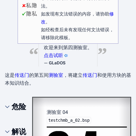
法。
如发现有文法错误的内容，请协助
修
改
。
如经检查后未有发现任何文法错误，
请移除此模板。
“
”
欢迎来到第四测验室。
点击试听
—
GLaDOS
这是
传送门
的第五间
测验室
，将建立
传送门
和使用方块的基
本知识结合。
危险
测验室 04
testchmb_a_02.bsp
解说