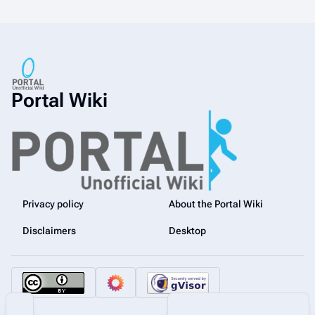
Portal Wiki
Privacy policy
About the Portal Wiki
Disclaimers
Desktop
Share this page
More a
Contents
Views
associated